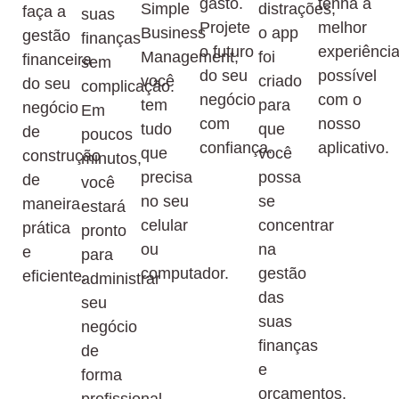
gasto.
tenha a
Simple
distrações,
faça a
suas
Projete
melhor
Business
o app
gestão
finanças
o futuro
experiênci
Management,
foi
financeira
sem
do seu
possível
você
criado
do seu
complicação.
negócio
com o
tem
para
negócio
Em
com
nosso
tudo
que
de
poucos
confiança.
aplicativo.
que
você
construção
minutos,
precisa
possa
de
você
no seu
se
maneira
estará
celular
concentrar
prática
pronto
ou
na
e
para
computador.
gestão
eficiente.
administrar
das
seu
suas
negócio
finanças
de
e
forma
orçamentos.