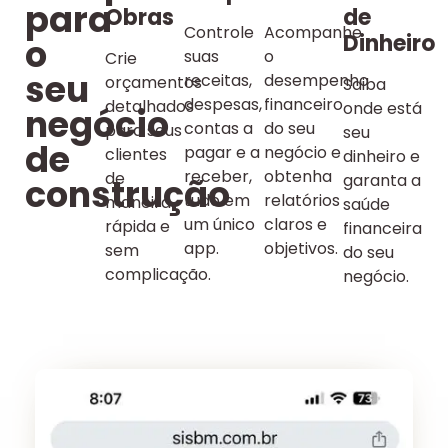
para
Obras
de
Controle
Acompanhe
Dinheiro
o
suas
o
Crie
seu
receitas,
desempenho
orçamentos
Saiba
despesas,
financeiro
detalhados
onde está
negócio
contas a
do seu
para seus
seu
de
pagar e a
negócio e
clientes
dinheiro e
receber,
obtenha
de
garanta a
construção
tudo em
relatórios
maneira
saúde
um único
claros e
rápida e
financeira
app.
objetivos.
sem
do seu
complicação.
negócio.