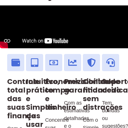
Controle
Intuitivo,
Economize
Previsibilidade
Controle
Suport
total
prático
tempo
garantida
financeiro
dedic
das
e
e
sem
Com as
Tem
suas
Simples
dinheiro
distrações
estimativas
dúvidas
finanças
de
detalhadas
ou
Concentre
Com o
usar
e o
sugestões
suas
Simple