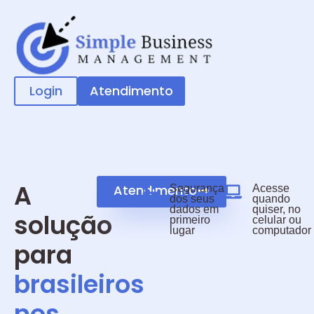
Login
Atendimento
A
Atendimento
Segurança
Acesse
dos seus
quando
dados em
quiser, no
solução
primeiro
celular ou
lugar
computador
para
brasileiros
nos