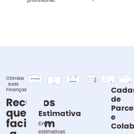
profissional.
Otimize
suas
Cada
Finanças
de
Recursos
Parce
que
Estimativa
e
facilitam
Envie
Colab
a
estimativas