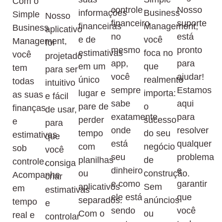
Com o
controle
Nosso
informações
Business
Simple
Nosso
financeiro
suporte
financeiras
Management,
Business
aplicativo
no
está
e de
você
Management,
foi
mesmo
pronto
estimativas
foca no
você
projetado
app,
para
em um
que
tem
para ser
você
ajudar!
único
realmente
todas
intuitivo
sempre
Estamos
lugar e
importa:
as suas
e fácil
sabe
aqui
pare de
o
finanças
de usar,
exatamente
para
perder
sucesso
e
para
onde
resolver
tempo
do seu
estimativas
que
está
qualquer
com
negócio
sob
você
seu
problema
planilhas
de
controle.
consiga
dinheiro
e
ou
construção.
Acompanhe
criar
e como
garantir
aplicativos
Sem
em
estimativas
ele está
que
separados.
anúncios
tempo
e
sendo
você
Com o
ou
real e
controlar